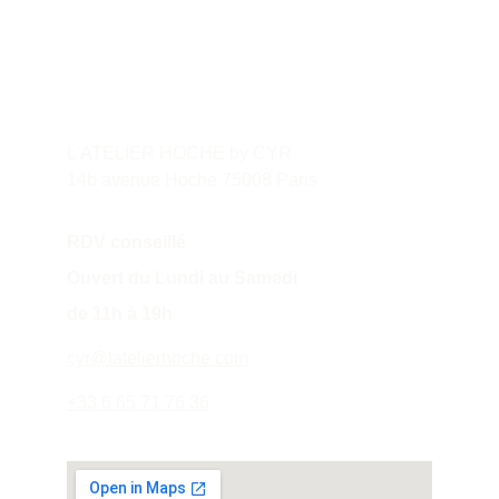
Contact
L'ATELIER HOCHE by CYR
14b avenue Hoche 75008 Paris
RDV conseillé
Ouvert du Lundi au Samedi 
de 11h à 19h
cyr@latelierhoche.com
+33 6 65 71 76 36