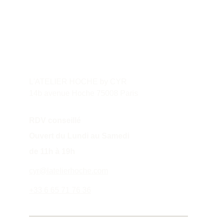
Contact
L'ATELIER HOCHE by CYR
14b avenue Hoche 75008 Paris
RDV conseillé
Ouvert du Lundi au Samedi 
de 11h à 19h
cyr@latelierhoche.com
+33 6 65 71 76 36