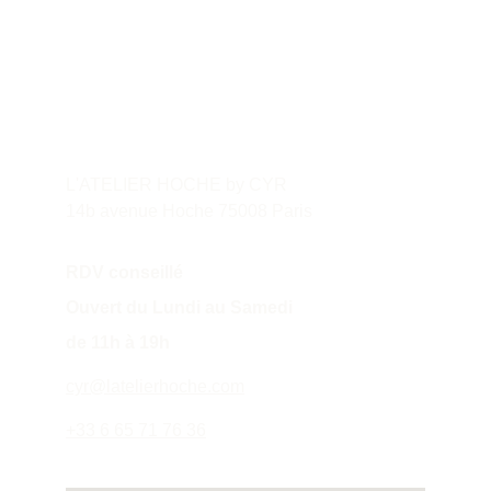
Contact
L'ATELIER HOCHE by CYR
14b avenue Hoche 75008 Paris
RDV conseillé
Ouvert du Lundi au Samedi 
de 11h à 19h
cyr@latelierhoche.com
+33 6 65 71 76 36