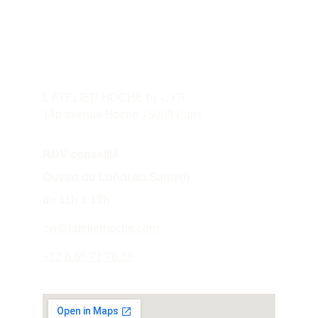
Contact
L'ATELIER HOCHE by CYR
14b avenue Hoche 75008 Paris
RDV conseillé
Ouvert du Lundi au Samedi 
de 11h à 19h
cyr@latelierhoche.com
+33 6 65 71 76 36