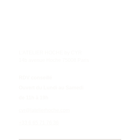
Contact
L'ATELIER HOCHE by CYR
14b avenue Hoche 75008 Paris
RDV conseillé
Ouvert du Lundi au Samedi 
de 11h à 19h
cyr@latelierhoche.com
+33 6 65 71 76 36