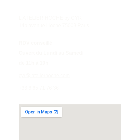
L'ATELIER HOCHE by CYR
14b avenue Hoche 75008 Paris
RDV conseillé
Ouvert du Lundi au Samedi 
de 11h à 19h
cyr@latelierhoche.com
+33 6 65 71 76 36