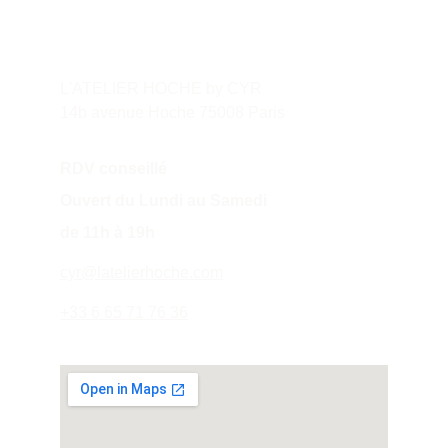
L'ATELIER HOCHE by CYR
14b avenue Hoche 75008 Paris
RDV conseillé
Ouvert du Lundi au Samedi 
de 11h à 19h
cyr@latelierhoche.com
+33 6 65 71 76 36