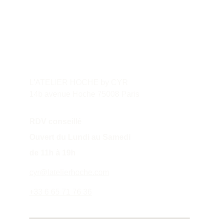
Contact
L'ATELIER HOCHE by CYR
14b avenue Hoche 75008 Paris
RDV conseillé
Ouvert du Lundi au Samedi 
de 11h à 19h
cyr@latelierhoche.com
+33 6 65 71 76 36