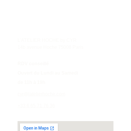
Contact
L'ATELIER HOCHE by CYR
14b avenue Hoche 75008 Paris
RDV conseillé
Ouvert du Lundi au Samedi 
de 11h à 19h
cyr@latelierhoche.com
+33 6 65 71 76 36